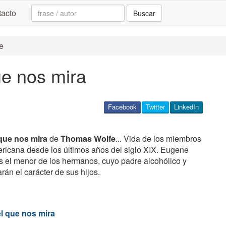
Search:
acto
Buscar
e
ue nos mira
Facebook
Twitter
LinkedIn
 que nos mira
de
Thomas Wolfe
... Vida de los miembros
ericana desde los últimos años del siglo XIX. Eugene
es el menor de los hermanos, cuyo padre alcohólico y
án el carácter de sus hijos.
l que nos mira