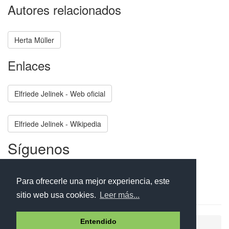
Autores relacionados
Herta Müller
Enlaces
Elfriede Jelinek - Web oficial
Elfriede Jelinek - Wikipedia
Síguenos
Facebook
Twitter
Instagram
Para ofrecerle una mejor experiencia, este
sitio web usa cookies.
Leer más...
Entendido
Ayuda
Aviso legal
Política de cookies