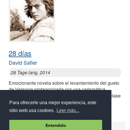
28 días
David Safier
28 Tage lang, 2014
Emocionante novela sobre el levantamiento del gueto
de Varsovia protagonizada por una carismática
adolescente y una pregunta por responder: ¿qué clase
de persona quieres ser?
Para ofrecerle una mejor experiencia, este
sitio web usa cookies.
Leer más...
Entendido
Ayuda
Aviso legal
Política de cookies