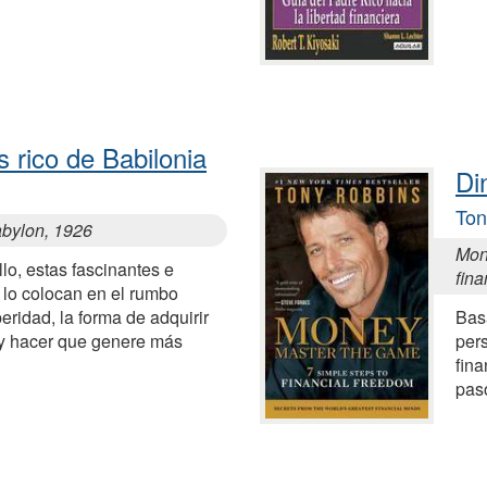
 rico de Babilonia
Di
Ton
abylon, 1926
Mon
lo, estas fascinantes e
fina
s lo colocan en el rumbo
eridad, la forma de adquirir
Bas
 y hacer que genere más
per
fina
paso