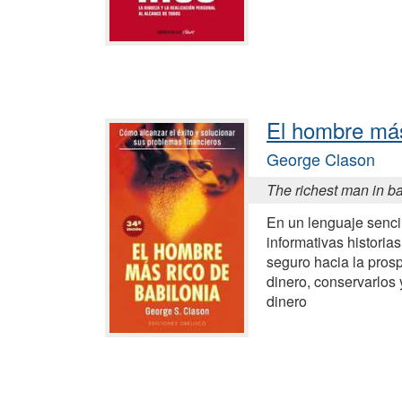
El hombre más
George Clason
The richest man in b
En un lenguaje sencil
informativas historia
seguro hacia la prosp
dinero, conservarlos
dinero