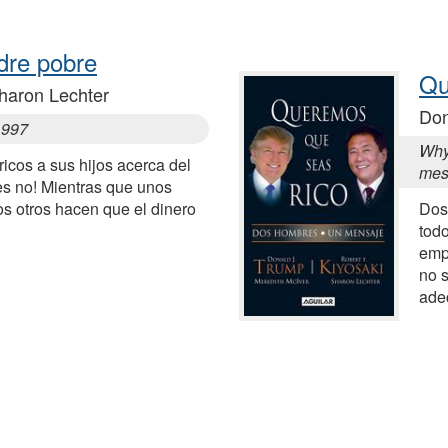
dre pobre
Qu
Sharon Lechter
Don
1997
Why
icos a sus hijos acerca del
mes
es no! Mientras que unos
los otros hacen que el dinero
Dos
tod
empr
no s
ade