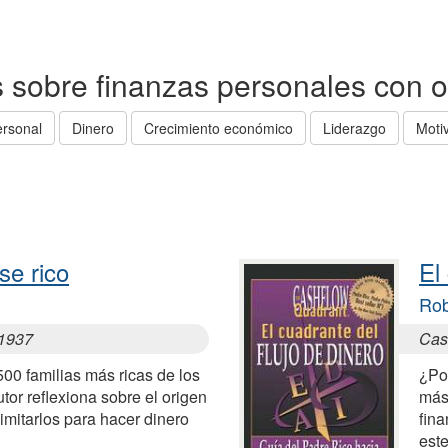
as sobre finanzas personales con 
ersonal
Dinero
Crecimiento económico
Liderazgo
Moti
se rico
El
Rob
 1937
Cas
 500 familias más ricas de los
¿Po
tor reflexiona sobre el origen
más
imitarlos para hacer dinero
fin
est