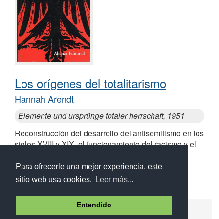
Los orígenes del totalitarismo
Hannah Arendt
Elemente und ursprünge totaler herrschaft, 1951
Reconstrucción del desarrollo del antisemitismo en los
siglos XVIII y XIX, el funcionamiento del racismo y el
imperialismo en el siglo XIX y las dos formas de
totalitarismo
Para ofrecerle una mejor experiencia, este
sitio web usa cookies.
Leer más...
Entendido
Ayuda
Aviso legal
Política de cookies
Política de privacidad