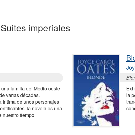
a Suites imperiales
Bl
Joy
Blo
 una familia del Medio oeste
Exh
 de varias décadas.
la 
 íntima de unos personajes
tran
ntificables, la novela es una
con
de nuestro tiempo