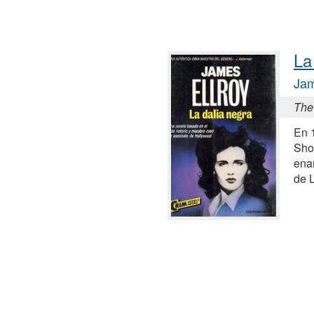
La
Jam
The
En 
Shor
ena
de 