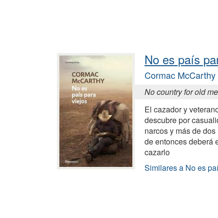
No es país par
Cormac McCarthy
No country for old m
El cazador y vetera
descubre por casuali
narcos y más de dos m
de entonces deberá 
cazarlo
Similares a No es paí