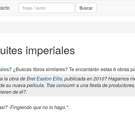
Search:
acto
Buscar
uites imperiales
iales
? ¿Buscas libros similares? Te encantarán estas 6 obras pa
a la obra de
Bret Easton Ellis
, publicada en 2010? Hagamos mem
g de su nueva película. Tras concurrir a una fiesta de productor
uieren de él?.
sí? -Fingiendo que no lo hago.".