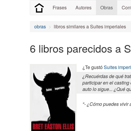
Frases
Autores
Obras
Cont
obras
libros similares a Suites imperiales
6 libros parecidos a S
¿Te gustó
Suites imper
¿Recuérdas de qué trat
participar en el castin
auto lo sigue... ¿Qué q
"- ¿Cómo puedes vivir a