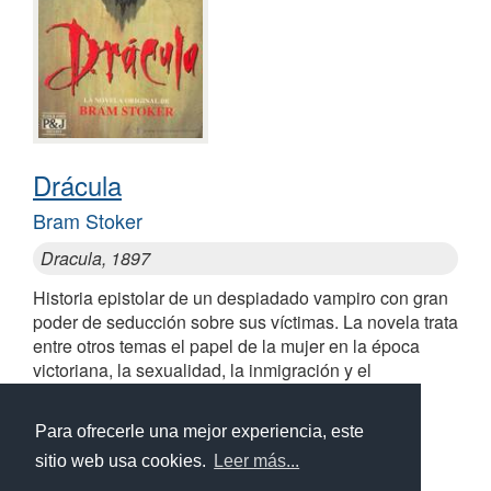
Drácula
Bram Stoker
Dracula, 1897
Historia epistolar de un despiadado vampiro con gran
poder de seducción sobre sus víctimas. La novela trata
entre otros temas el papel de la mujer en la época
victoriana, la sexualidad, la inmigración y el
colonialismo
Similares a Drácula
Para ofrecerle una mejor experiencia, este
sitio web usa cookies.
Leer más...