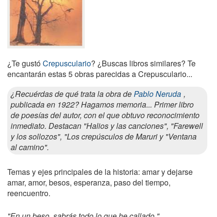
¿Te gustó
Crepusculario
? ¿Buscas libros similares? Te
encantarán estas 5 obras parecidas a Crepusculario...
¿Recuérdas de qué trata la obra de
Pablo Neruda
,
publicada en 1922? Hagamos memoria... Primer libro
de poesías del autor, con el que obtuvo reconocimiento
inmediato. Destacan "Halios y las canciones", "Farewell
y los sollozos", "Los crepúsculos de Maruri y "Ventana
al camino".
Temas y ejes principales de la historia: amar y dejarse
amar, amor, besos, esperanza, paso del tiempo,
reencuentro.
"En un beso, sabrás todo lo que he callado.".