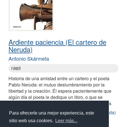
Ardiente paciencia (El cartero de
Neruda)
Antonio Skármeta
1985
Historia de una amistad entre un cartero y el poeta
Pablo Neruda: el mutuo deslumbramiento por la
libertad y la creación. Él espera pacientemente que
algún día el poeta le dedique un libro, o que se
produzca algo más que un breve cruce de palabras
Similares a Ardiente paciencia (El cartero de Neruda)
Para ofrecerle una mejor experiencia, este
sitio web usa cookies.
Leer más...