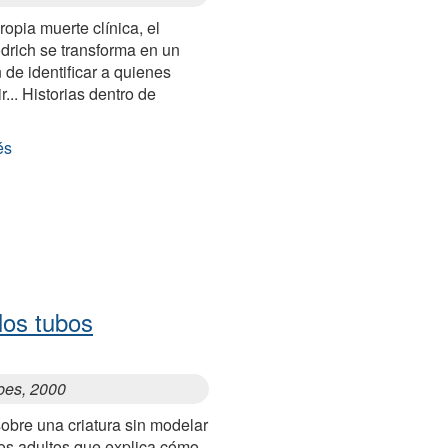
ropia muerte clínica, el
drich se transforma en un
de identificar a quienes
... Historias dentro de
és
los tubos
bes, 2000
obre una criatura sin modelar
los adultos que explica cómo