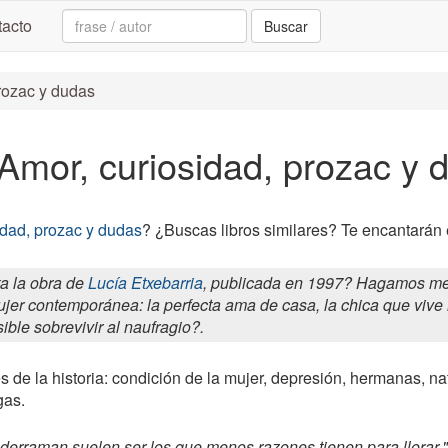
Search:
acto
Buscar
prozac y dudas
 Amor, curiosidad, prozac y 
idad, prozac y dudas
? ¿Buscas libros similares? Te encantarán 
a la obra de
Lucía Etxebarria
, publicada en 1997? Hagamos memo
jer contemporánea: la perfecta ama de casa, la chica que vive l
sible sobrevivir al naufragio?.
s de la historia: condición de la mujer, depresión, hermanas, n
gas.
derraman suelen ser los que menos razones tienen para llorar."