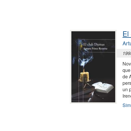
El
Art
199
Nov
que
de 
pers
un p
Iren
Sim