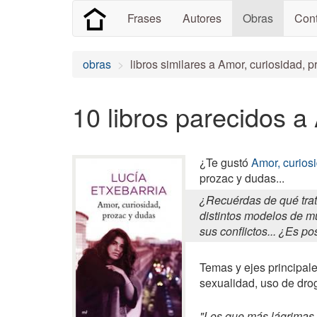
Frases
Autores
Obras
Cont
obras
libros similares a Amor, curiosidad, 
10 libros parecidos a
¿Te gustó
Amor, curios
prozac y dudas...
¿Recuérdas de qué trat
distintos modelos de mu
sus conflictos... ¿Es po
Temas y ejes principale
sexualidad, uso de dro
"Los que más lágrimas 