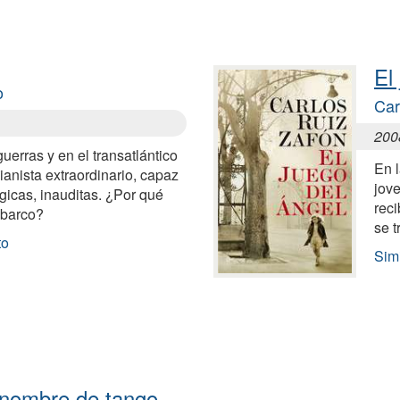
El
o
Car
200
uerras y en el transatlántico
En l
ianista extraordinario, capaz
jov
gicas, inauditas. ¿Por qué
reci
 barco?
se t
to
Simi
 nombre de tango