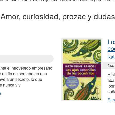
a Amor, curiosidad, prozac y dudas
Lo
co
Kat
Les
ante e introvertido empresario
ar un fin de semana en una
His
vela un secreto, lo que
aba
que nunca viv
logr
soñ
a
Simi