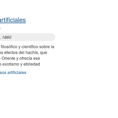
tificiales
e
s, 1860
ilosófico y científico sobre la
los efectos del hachís, que
 Oriente y ofrecía ese
de exotismo y ebriedad
os artificiales