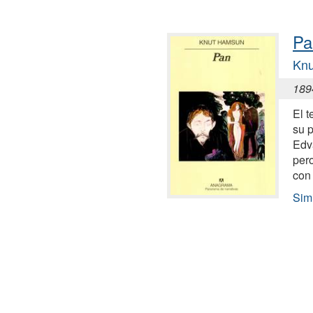
Pa
Kn
189
El 
su 
Edv
pero
con 
Sim