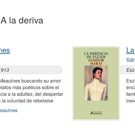
 A la deriva
nes
La
Sán
1913
Esz
n Meaulnes buscando su amor
Eszt
elatos más poéticos sobre el
enc
ia a la adultez, del despertar
fami
a la voluntad de rebelarse
inev
Meaulnes