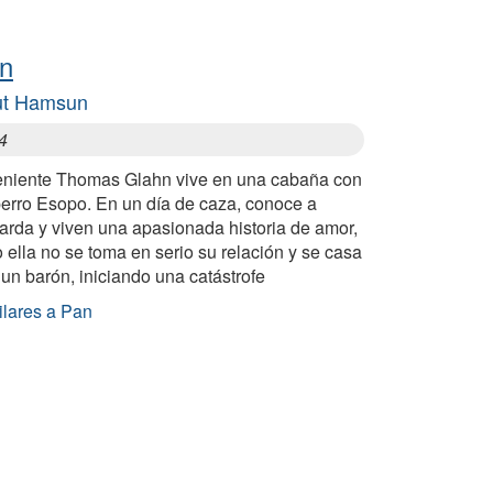
n
ut Hamsun
4
teniente Thomas Glahn vive en una cabaña con
perro Esopo. En un día de caza, conoce a
arda y viven una apasionada historia de amor,
 ella no se toma en serio su relación y se casa
un barón, iniciando una catástrofe
ilares a Pan