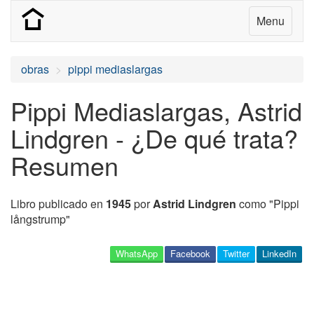
Menu
obras
pippi mediaslargas
Pippi Mediaslargas, Astrid
Lindgren - ¿De qué trata?
Resumen
Libro publicado en
1945
por
Astrid Lindgren
como "Pippi
långstrump"
WhatsApp
Facebook
Twitter
LinkedIn