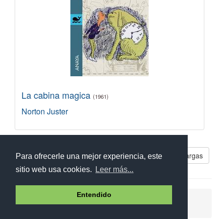
La cabina magica
(1961)
Norton Juster
Libros parecidos a Pippi Mediaslargas
Para ofrecerle una mejor experiencia, este
sitio web usa cookies.
Leer más...
Entendido
Ayuda
Aviso legal
Política de cookies
Política de privacidad