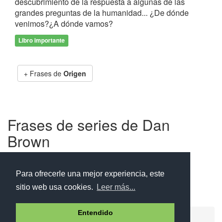
descubrimiento de la respuesta a algunas de las
grandes preguntas de la humanidad... ¿De dónde
venimos?¿A dónde vamos?
Libro importante
Frases de
Origen
Frases de series de Dan
Brown
Para ofrecerle una mejor experiencia, este
Serie de Robert Langdon
sitio web usa cookies.
Leer más...
Entendido
Ayuda
Aviso legal
Política de cookies