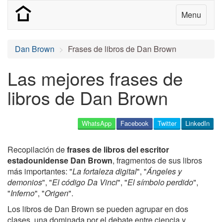
Menu
Dan Brown
Frases de libros de Dan Brown
Las mejores frases de
libros de Dan Brown
WhatsApp
Facebook
Twitter
LinkedIn
Recopilación de
frases de libros del escritor
estadounidense Dan Brown
, fragmentos de sus libros
más importantes: "
La fortaleza digital
", "
Ángeles y
demonios
", "
El código Da Vinci
", "
El símbolo perdido
",
"
Inferno
", "
Origen
".
Los libros de Dan Brown se pueden agrupar en dos
clases, una dominada por el debate entre ciencia y