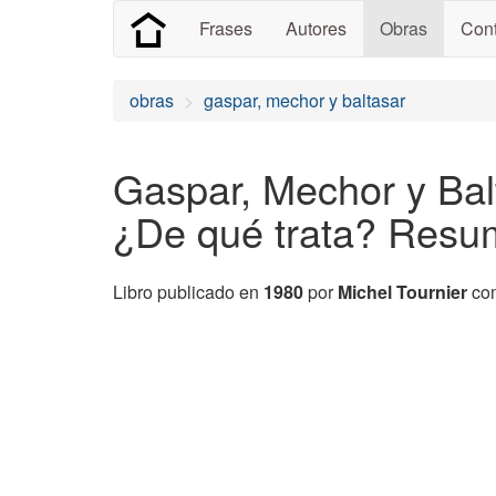
Frases
Autores
Obras
Cont
obras
gaspar, mechor y baltasar
Gaspar, Mechor y Balt
¿De qué trata? Res
Libro publicado en
1980
por
Michel Tournier
com