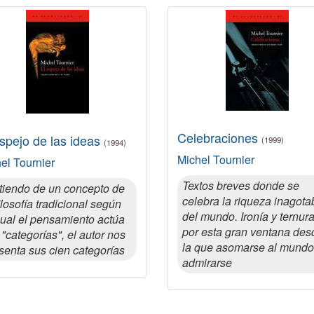
Celebraciones
espejo de las ideas
(1999)
(1994)
Michel Tournier
el Tournier
Textos breves donde se
tiendo de un concepto de
celebra la riqueza inagota
filosofía tradicional según
del mundo. Ironía y ternur
cual el pensamiento actúa
por esta gran ventana des
 "categorías", el autor nos
la que asomarse al mundo
senta sus cien categorías
admirarse