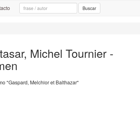
Search:
acto
Buscar
asar, Michel Tournier -
umen
o "Gaspard, Melchior et Balthazar"