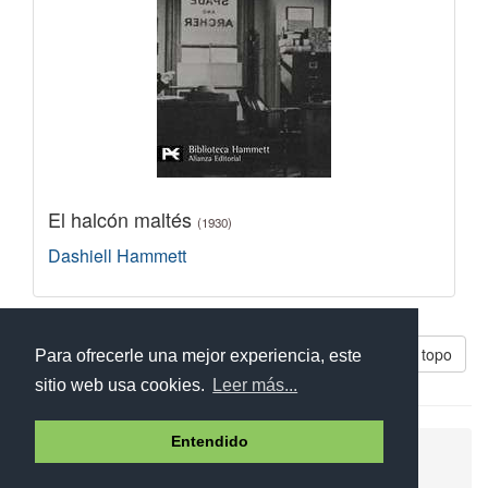
El halcón maltés
(1930)
Dashiell Hammett
Libros parecidos a El topo
Para ofrecerle una mejor experiencia, este
sitio web usa cookies.
Leer más...
Entendido
Ayuda
Aviso legal
Política de cookies
Política de privacidad