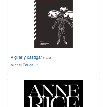
Vigilar y castigar
(1975)
Michel Foucault