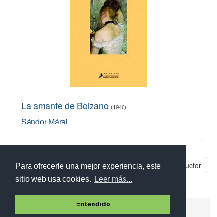
La amante de Bolzano
(1940)
Sándor Márai
Libros parecidos a Diario de un seductor
Para ofrecerle una mejor experiencia, este
sitio web usa cookies.
Leer más...
Entendido
Ayuda
Aviso legal
Política de cookies