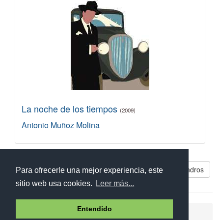
La noche de los tiempos
(2009)
Antonio Muñoz Molina
Libros parecidos a Campo de los almendros
Para ofrecerle una mejor experiencia, este
sitio web usa cookies.
Leer más...
Entendido
Ayuda
Aviso legal
Política de cookies