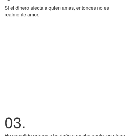
Si el dinero afecta a quien amas, entonces no es
realmente amor.
03.
He cometido errores y he daño a mucha gente, no niego