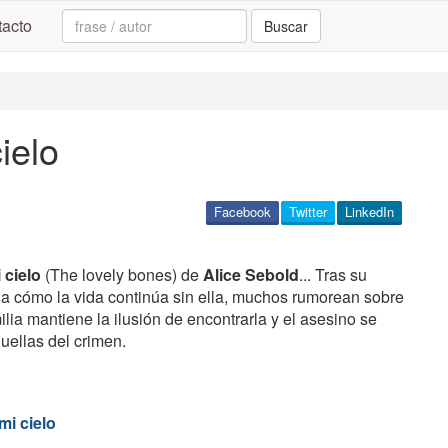
Search:
acto
Buscar
ielo
Facebook
Twitter
LinkedIn
 cielo
(The lovely bones) de
Alice Sebold
... Tras su
a cómo la vida continúa sin ella, muchos rumorean sobre
ilia mantiene la ilusión de encontrarla y el asesino se
huellas del crimen.
mi cielo