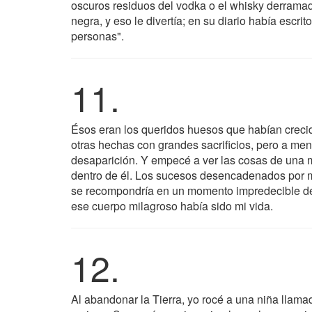
oscuros residuos del vodka o el whisky derramado
negra, y eso le divertía; en su diario había escrit
personas".
11.
Ésos eran los queridos huesos que habían crecid
otras hechas con grandes sacrificios, pero a m
desaparición. Y empecé a ver las cosas de una 
dentro de él. Los sucesos desencadenados por 
se recompondría en un momento impredecible del 
ese cuerpo milagroso había sido mi vida.
12.
Al abandonar la Tierra, yo rocé a una niña llama