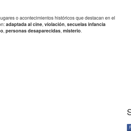
lugares o acontecimientos históricos que destacan en el
on:
adaptada al cine
,
violación
,
secuelas infancia
co
,
personas desaparecidas
,
misterio
.