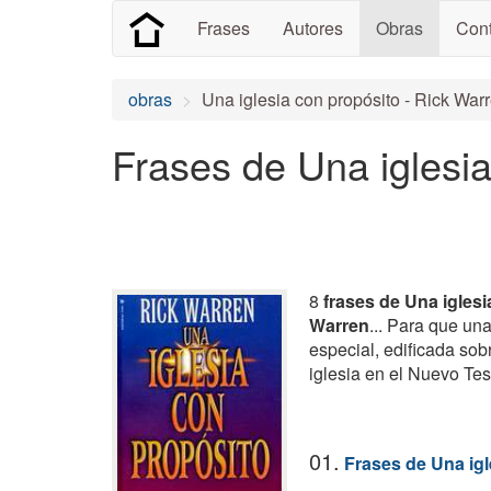
Frases
Autores
Obras
Cont
obras
Una iglesia con propósito - Rick War
Frases de Una iglesia
8
frases de Una igles
Warren
... Para que un
especial, edificada sob
iglesia en el Nuevo Te
01.
Frases de Una igl