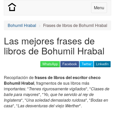
Menu
Bohumil Hrabal
Frases de libros de Bohumil Hrabal
Las mejores frases de
libros de Bohumil Hrabal
WhatsApp
Facebook
Twitter
LinkedIn
Recopilación de
frases de libros del escritor checo
Bohumil Hrabal
, fragmentos de sus libros más
importantes: "
Trenes rigurosamente vigilados
", "
Clases de
baile para mayores
", "
Yo, que he servido al rey de
Inglaterra
", "
Una soledad demasiado ruidosa
", "
Bodas en
casa
", "
Las desventuras del viejo Werther
".