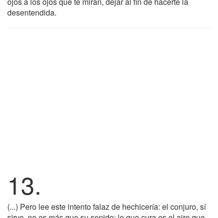
ojos a los ojos que te miran, dejar al fin de hacerte la
desentendida.
13.
(...) Pero lee este intento falaz de hechicería: el conjuro, sí
sirve, no es más que su sonido: lo que cura es el aire que