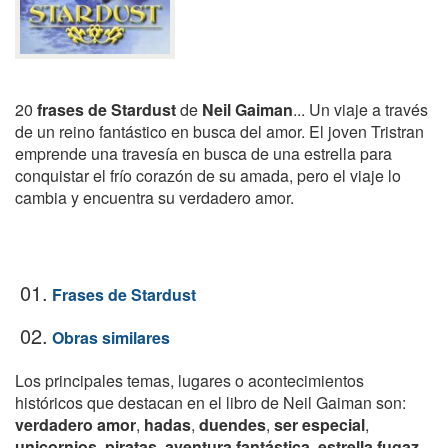
20
frases de Stardust
de
Neil Gaiman
... Un viaje a través
de un reino fantástico en busca del amor. El joven Tristran
emprende una travesía en busca de una estrella para
conquistar el frío corazón de su amada, pero el viaje lo
cambia y encuentra su verdadero amor.
01.
Frases de Stardust
02.
Obras similares
Los principales temas, lugares o acontecimientos
históricos que destacan en el libro de Neil Gaiman son:
verdadero amor
,
hadas
,
duendes
,
ser especial
,
unicornios
,
piratas
,
aventura fantástica
,
estrella fugaz
.