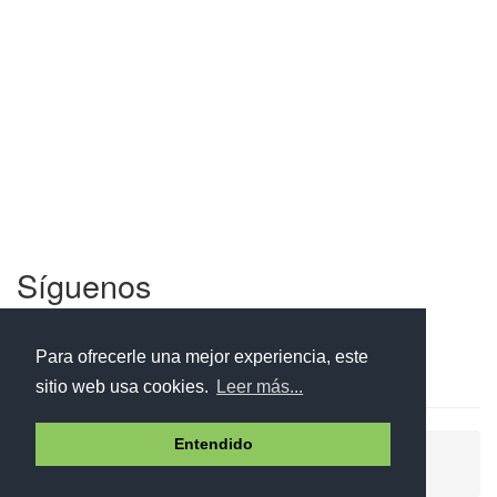
Síguenos
Facebook
Twitter
Instagram
Para ofrecerle una mejor experiencia, este
sitio web usa cookies.
Leer más...
Entendido
Ayuda
Aviso legal
Política de cookies
Política de privacidad