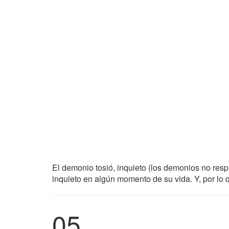
El demonio tosió, inquieto (los demonios no respir
inquieto en algún momento de su vida. Y, por lo
05.