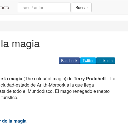
Search:
acto
Buscar
 la magia
Facebook
Twitter
LinkedIn
de la magia
(The colour of magic) de
Terry Pratchett
... La
a ciudad-estado de Ankh-Morpork a la que llega
rista de todo el Mundodisco. El mago renegado e inepto
turístico.
r de la magia