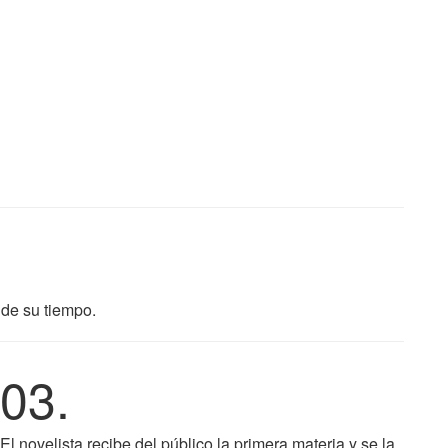
 de su tiempo.
03.
El novelista recibe del público la primera materia y se la