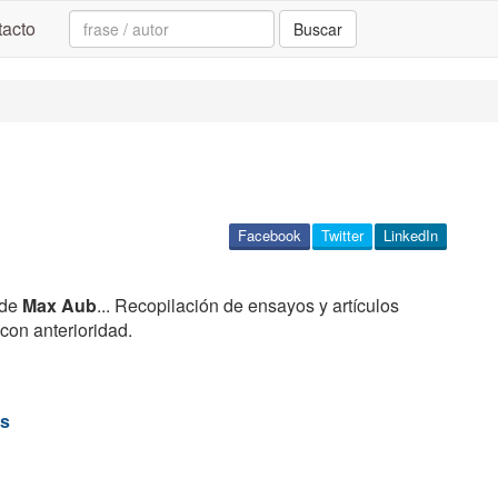
Search:
acto
Buscar
Facebook
Twitter
LinkedIn
de
Max Aub
... Recopilación de ensayos y artículos
 con anterioridad.
as