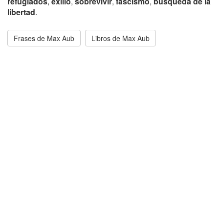
refugiados
,
exilio
,
sobrevivir
,
fascismo
,
búsqueda de la
libertad
.
Frases de Max Aub
Libros de Max Aub