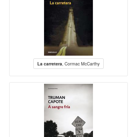
La carretera
, Cormac McCarthy