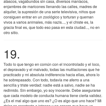
atascos, vagabundos sin casa, diversos maníacos,
enjambres de maricones llenando las calles, madres de
alquiler, la supresión de una serie televisiva, niños que
consiguen entrar en un zoológico y torturan y queman
vivos a varios animales, más nazis..., y el chiste es, la
gracia final es, que todo eso pasa en esta ciudad..., no en
otro sitio.
19.
Todo lo que tengo en común con el incontrolado y el loco,
el depravado y el malvado, todas las mutilaciones que he
practicado y mi absoluta indiferencia hacia ellas, ahora lo
he sobrepasado. Con todo, todavía me aferro a una
sencilla y triste verdad: nadie está a salvo, nadie se ha
redimido. Sin embargo, yo soy inocente. Debe asegurarse
que cada modelo de conducta humana tiene cierta validez.
¿Es el mal algo que uno es? ¿O es algo que uno hace? Mi
dolor es constante e intenso y no espero que haya un