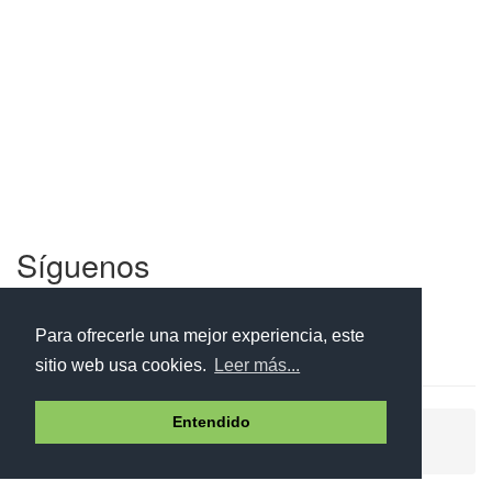
Síguenos
Facebook
Twitter
Instagram
Para ofrecerle una mejor experiencia, este
sitio web usa cookies.
Leer más...
Entendido
Ayuda
Aviso legal
Política de cookies
Política de privacidad