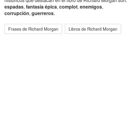
históricos que destacan en el libro de Richard Morgan son:
espadas
,
fantasía épica
,
complot
,
enemigos
,
corrupción
,
guerreros
.
Frases de Richard Morgan
Libros de Richard Morgan