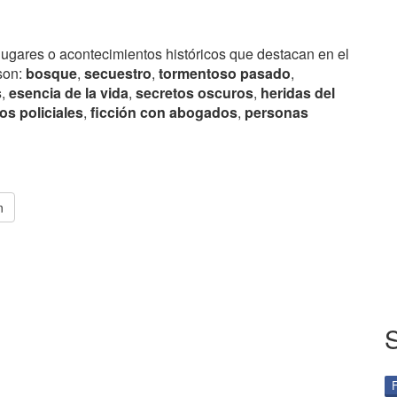
lugares o acontecimientos históricos que destacan en el
son:
bosque
,
secuestro
,
tormentoso pasado
,
s
,
esencia de la vida
,
secretos oscuros
,
heridas del
os policiales
,
ficción con abogados
,
personas
n