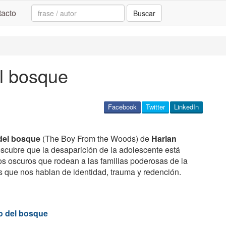
Search:
acto
Buscar
el bosque
Facebook
Twitter
LinkedIn
 del bosque
(The Boy From the Woods) de
Harlan
escubre que la desaparición de la adolescente está
os oscuros que rodean a las familias poderosas de la
que nos hablan de identidad, trauma y redención.
co del bosque