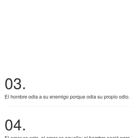
03.
El hombre odia a su enemigo porque odia su propio odio.
04.
El amor es esto, el amor es aquello; el hombre nació para