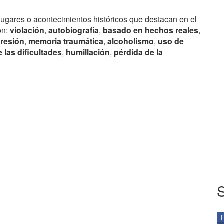
lugares o acontecimientos históricos que destacan en el
on:
violación
,
autobiografía
,
basado en hechos reales
,
resión
,
memoria traumática
,
alcoholismo
,
uso de
 las dificultades
,
humillación
,
pérdida de la