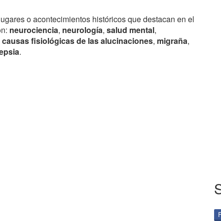
lugares o acontecimientos históricos que destacan en el
on:
neurociencia
,
neurología
,
salud mental
,
,
causas fisiológicas de las alucinaciones
,
migraña
,
epsia
.