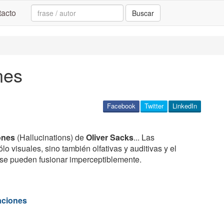
Search:
acto
Buscar
nes
Facebook
Twitter
LinkedIn
ones
(Hallucinations) de
Oliver Sacks
... Las
lo visuales, sino también olfativas y auditivas y el
l se pueden fusionar imperceptiblemente.
aciones