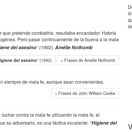
D
lí
q
de
or que pretende combatirla, resultaba encantador. Habría
omogénea. Pero pasar continuamente de la buena a la mala
iene del asesino
" (1992),
Amélie Nothomb
igiene del asesino
" (1992)
Frases de Amélie Nothomb
son siempre de mala fe, aunque sean convenientes.
Frases de John William Cooke
char contra la mala fe utilizando la mala fe, el
 que su adversario, es una táctica excelente.
"
Higiene del
V