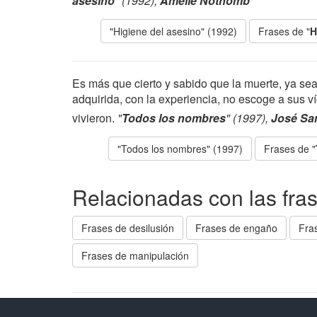
asesino
" (1992),
Amélie Nothomb
"Higiene del asesino" (1992)
Frases de "
H
Es más que cierto y sabido que la muerte, ya se
adquirida, con la experiencia, no escoge a sus v
vivieron.
"
Todos los nombres
" (1997),
José Sa
"Todos los nombres" (1997)
Frases de "
Relacionadas con las fra
Frases de desilusión
Frases de engaño
Fra
Frases de manipulación