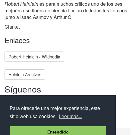
Robert Heinlein
es para muchos críticos uno de los tres
mejores escritores de ciencia ficción de todos los tiempos,
junto a Isaac Asimov y Arthur C.
Clarke.
Enlaces
Robert Heinlein - Wikipedia
Heinlein Archives
Síguenos
Facebook
Twitter
Instagram
Para ofrecerle una mejor experiencia, este
sitio web usa cookies.
Leer más...
Entendido
Ayuda
Aviso legal
Política de cookies