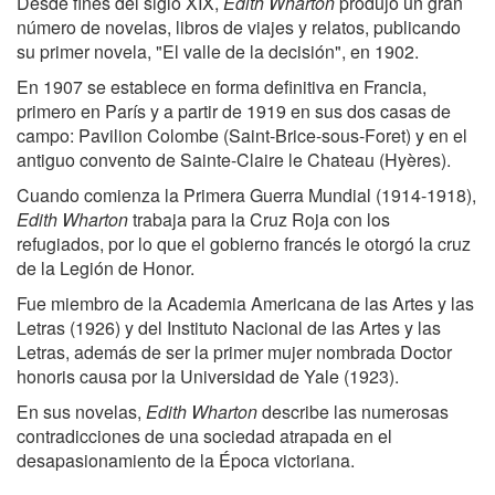
Desde fines del siglo XIX,
Edith Wharton
produjo un gran
número de novelas, libros de viajes y relatos, publicando
su primer novela, "El valle de la decisión", en 1902.
En 1907 se establece en forma definitiva en Francia,
primero en París y a partir de 1919 en sus dos casas de
campo: Pavilion Colombe (Saint-Brice-sous-Foret) y en el
antiguo convento de Sainte-Claire le Chateau (Hyères).
Cuando comienza la Primera Guerra Mundial (1914-1918),
Edith Wharton
trabaja para la Cruz Roja con los
refugiados, por lo que el gobierno francés le otorgó la cruz
de la Legión de Honor.
Fue miembro de la Academia Americana de las Artes y las
Letras (1926) y del Instituto Nacional de las Artes y las
Letras, además de ser la primer mujer nombrada Doctor
honoris causa por la Universidad de Yale (1923).
En sus novelas,
Edith Wharton
describe las numerosas
contradicciones de una sociedad atrapada en el
desapasionamiento de la Época victoriana.