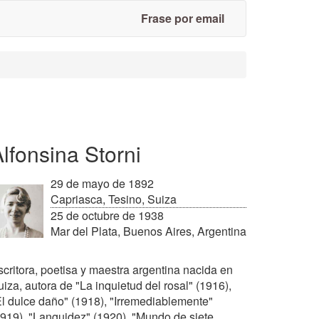
Frase por email
lfonsina Storni
29 de mayo de 1892
Capriasca, Tesino, Suiza
25 de octubre de 1938
Mar del Plata, Buenos Aires, Argentina
scritora, poetisa y maestra argentina nacida en
iza, autora de "La inquietud del rosal" (1916),
El dulce daño" (1918), "Irremediablemente"
1919), "Languidez" (1920), "Mundo de siete