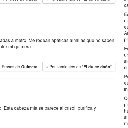
c
E
e
e
A
p
eadas a metro. Me rodean apáticas almillas que no saben
utre mi quimera.
E
un
s
+ Frases de
Quimera
+ Pensamientos de "
El dulce daño
"
su
P
e
in
C
p
 Esta cabeza mía se parece al crisol, purifica y
h
s
m