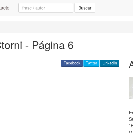
Search:
acto
Buscar
torni - Página 6
A
Facebook
Twitter
LinkedIn
E
Su
"
(