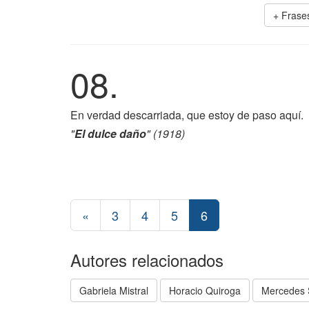
+ Frase
08.
En verdad descarriada, que estoy de paso aquí.
"
El dulce daño
" (1918)
«
3
4
5
6
Autores relacionados
Gabriela Mistral
Horacio Quiroga
Mercedes 