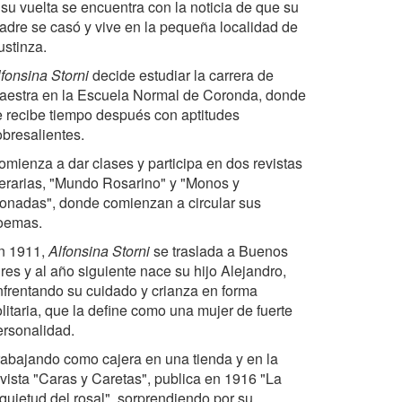
 su vuelta se encuentra con la noticia de que su
adre se casó y vive en la pequeña localidad de
ustinza.
lfonsina Storni
decide estudiar la carrera de
aestra en la Escuela Normal de Coronda, donde
e recibe tiempo después con aptitudes
obresalientes.
omienza a dar clases y participa en dos revistas
iterarias, "Mundo Rosarino" y "Monos y
onadas", donde comienzan a circular sus
oemas.
n 1911,
Alfonsina Storni
se traslada a Buenos
res y al año siguiente nace su hijo Alejandro,
nfrentando su cuidado y crianza en forma
litaria, que la define como una mujer de fuerte
ersonalidad.
rabajando como cajera en una tienda y en la
evista "Caras y Caretas", publica en 1916 "La
nquietud del rosal", sorprendiendo por su