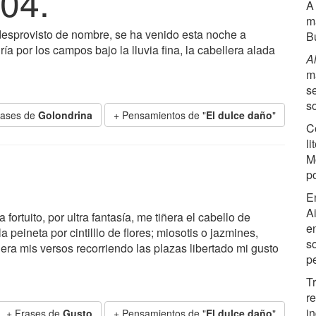
04.
A
m
desprovisto de nombre, se ha venido esta noche a
B
ía por los campos bajo la lluvia fina, la cabellera alada
A
m
s
s
rases de
Golondrina
+ Pensamientos de "
El dulce daño
"
C
l
M
p
E
Ai
 fortuito, por ultra fantasía, me tiñera el cabello de
e
 peineta por cintilllo de flores; miosotis o jazmines,
so
ijera mis versos recorriendo las plazas libertado mi gusto
p
T
r
i
+ Frases de
Gusto
+ Pensamientos de "
El dulce daño
"