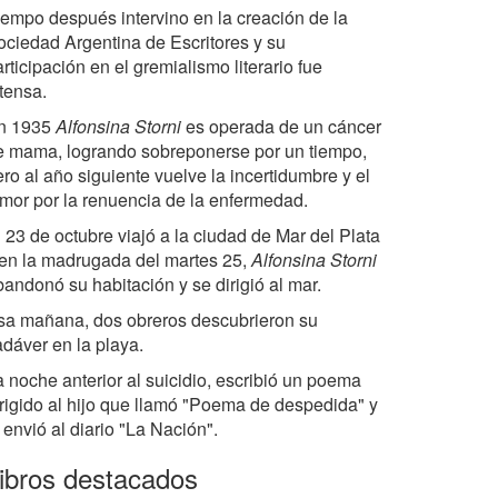
iempo después intervino en la creación de la
ociedad Argentina de Escritores y su
rticipación en el gremialismo literario fue
tensa.
n 1935
Alfonsina Storni
es operada de un cáncer
e mama, logrando sobreponerse por un tiempo,
ro al año siguiente vuelve la incertidumbre y el
emor por la renuencia de la enfermedad.
 23 de octubre viajó a la ciudad de Mar del Plata
 en la madrugada del martes 25,
Alfonsina Storni
bandonó su habitación y se dirigió al mar.
sa mañana, dos obreros descubrieron su
adáver en la playa.
a noche anterior al suicidio, escribió un poema
irigido al hijo que llamó "Poema de despedida" y
 envió al diario "La Nación".
ibros destacados