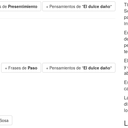
T
s de
Presentimiento
+ Pensamientos de "
El dulce daño
"
S
pa
in
E
d
pe
t
El
y
+ Frases de
Paso
+ Pensamientos de "
El dulce daño
"
a
E
c
L
d
lo
Sosa
L