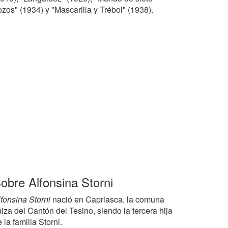
zos" (1934) y "Mascarilla y Trébol" (1938).
obre Alfonsina Storni
lfonsina Storni
nació en Capriasca, la comuna
iza del Cantón del Tesino, siendo la tercera hija
 la familia Storni.