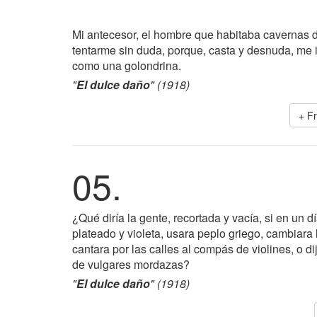
Mi antecesor, el hombre que habitaba cavernas 
tentarme sin duda, porque, casta y desnuda, me ir
como una golondrina.
"
El dulce daño
" (1918)
+ F
05.
¿Qué diría la gente, recortada y vacía, si en un día
plateado y violeta, usara peplo griego, cambiara la
cantara por las calles al compás de violines, o d
de vulgares mordazas?
"
El dulce daño
" (1918)