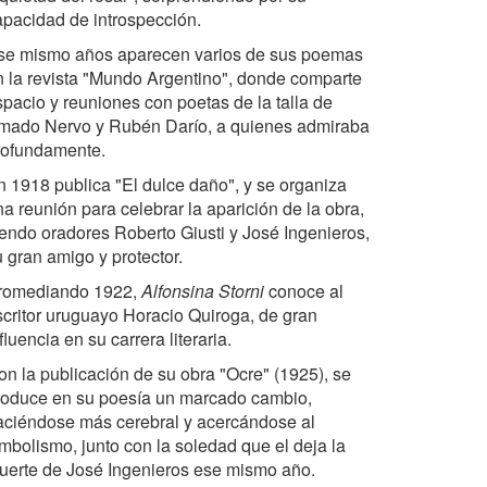
apacidad de introspección.
se mismo años aparecen varios de sus poemas
n la revista "Mundo Argentino", donde comparte
spacio y reuniones con poetas de la talla de
mado Nervo y Rubén Darío, a quienes admiraba
rofundamente.
n 1918 publica "El dulce daño", y se organiza
a reunión para celebrar la aparición de la obra,
iendo oradores Roberto Giusti y José Ingenieros,
 gran amigo y protector.
romediando 1922,
Alfonsina Storni
conoce al
scritor uruguayo Horacio Quiroga, de gran
fluencia en su carrera literaria.
on la publicación de su obra "Ocre" (1925), se
roduce en su poesía un marcado cambio,
aciéndose más cerebral y acercándose al
imbolismo, junto con la soledad que el deja la
uerte de José Ingenieros ese mismo año.