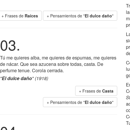
Tr
l
+ Frases de
Raíces
+ Pensamientos de "
El dulce daño
"
m
p
L
03.
s
p
de
Tú me quieres alba, me quieres de espumas, me quieres
C
de nácar. Que sea azucena sobre todas, casta. De
l
perfume tenue. Corola cerrada.
go
"
El dulce daño
" (1918)
E
Co
+ Frases de
Casta
St
+ Pensamientos de "
El dulce daño
"
a
c
C
T