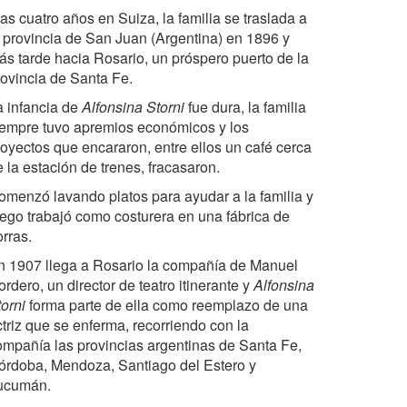
as cuatro años en Suiza, la familia se traslada a
a provincia de San Juan (Argentina) en 1896 y
ás tarde hacia Rosario, un próspero puerto de la
rovincia de Santa Fe.
a infancia de
Alfonsina Storni
fue dura, la familia
iempre tuvo apremios económicos y los
royectos que encararon, entre ellos un café cerca
 la estación de trenes, fracasaron.
omenzó lavando platos para ayudar a la familia y
uego trabajó como costurera en una fábrica de
rras.
n 1907 llega a Rosario la compañía de Manuel
rdero, un director de teatro itinerante y
Alfonsina
orni
forma parte de ella como reemplazo de una
ctriz que se enferma, recorriendo con la
ompañía las provincias argentinas de Santa Fe,
órdoba, Mendoza, Santiago del Estero y
ucumán.