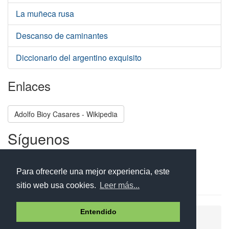
La muñeca rusa
Descanso de caminantes
Diccionario del argentino exquisito
Enlaces
Adolfo Bioy Casares - Wikipedia
Síguenos
Facebook
Twitter
Instagram
Para ofrecerle una mejor experiencia, este
sitio web usa cookies.
Leer más...
Entendido
Ayuda
Aviso legal
Política de cookies
Política de privacidad