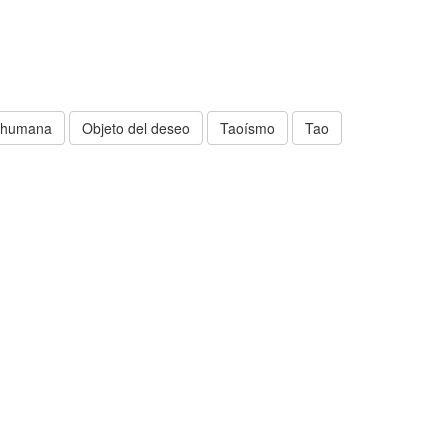
a humana
Objeto del deseo
Taoísmo
Tao