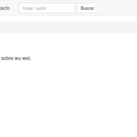
Search:
acto
Buscar
a sobre wu wei.