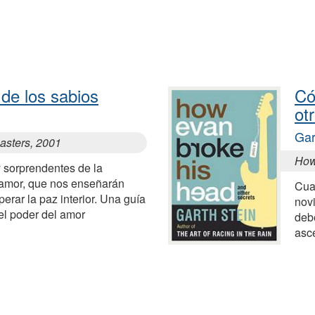
de los sabios
Có
ot
Gar
asters, 2001
How
y sorprendentes de la
 amor, que nos enseñarán
Cua
perar la paz interior. Una guía
novi
el poder del amor
deb
asce