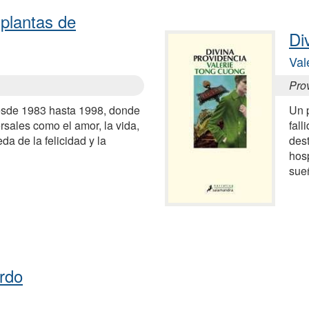
 plantas de
Di
Val
Pro
esde 1983 hasta 1998, donde
Un p
rsales como el amor, la vida,
fall
da de la felicidad y la
dest
hosp
sue
erdo