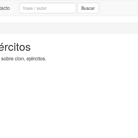
Search:
acto
Buscar
ércitos
 sobre clon, ejércitos.