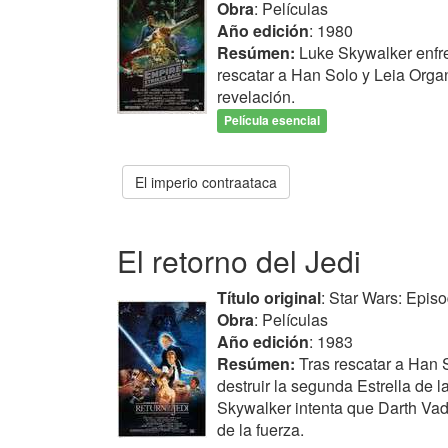
Obra
: Películas
Año edición
: 1980
Resúmen:
Luke Skywalker enfre
rescatar a Han Solo y Leia Organ
revelación.
Película esencial
El imperio contraataca
El retorno del Jedi
Título original
: Star Wars: Episo
Obra
: Películas
Año edición
: 1983
Resúmen:
Tras rescatar a Han S
destruir la segunda Estrella de 
Skywalker intenta que Darth Va
de la fuerza.