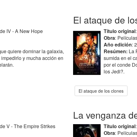
El ataque de lo
ode IV - A New Hope
Título original
Obra
: Película
Año edición
: 
ue quiere dominar la galaxia,
Resúmen:
La R
 impedirlo y mucha acción en
sumida en el c
elarán.
por el conde D
los Jedi?.
El ataque de los clones
La venganza de
ode V - The Empire Strikes
Título original
Obra
: Película