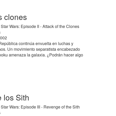
s clones
: Star Wars: Episode II - Attack of the Clones
s
2002
epública continúa envuelta en luchas y
aos. Un movimiento separatista encabezado
ooku amenaza la galaxia. ¿Podrán hacer algo
 los Sith
: Star Wars: Episode III - Revenge of the Sith
s