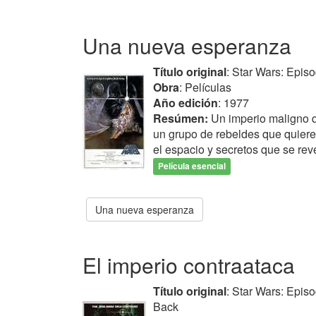
Una nueva esperanza
Título original
: Star Wars: Epis
Obra
: Películas
Año edición
: 1977
Resúmen:
Un imperio maligno q
un grupo de rebeldes que quiere
el espacio y secretos que se rev
Película esencial
Una nueva esperanza
El imperio contraataca
Título original
: Star Wars: Epis
Back