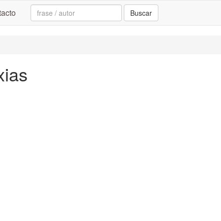
Search:
acto
Buscar
xias