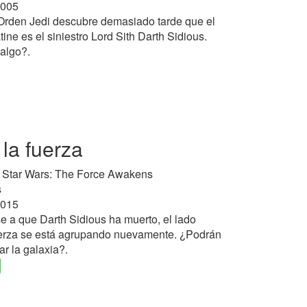
2005
rden Jedi descubre demasiado tarde que el
tine es el siniestro Lord Sith Darth Sidious.
algo?.
 la fuerza
: Star Wars: The Force Awakens
s
2015
 a que Darth Sidious ha muerto, el lado
uerza se está agrupando nuevamente. ¿Podrán
ar la galaxia?.