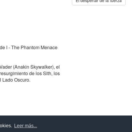
El despertar de la fuerza
sode I - The Phantom Menace
Vader (Anakin Skywalker), el
esurgimiento de los Sith, los
l Lado Oscuro.
uda
Aviso legal
Política de cookies
Política de privac
ookies.
Leer más...