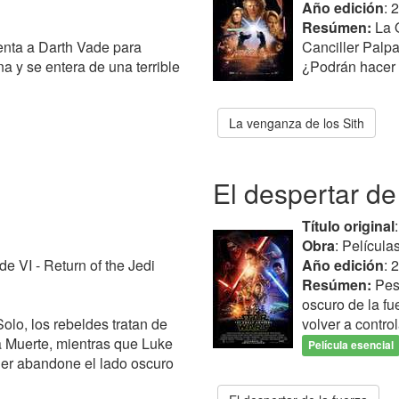
Año edición
: 
Resúmen:
La O
nta a Darth Vade para
Canciller Palpa
a y se entera de una terrible
¿Podrán hacer 
La venganza de los Sith
El despertar de
Título original
Obra
: Película
de VI - Return of the Jedi
Año edición
: 
Resúmen:
Pese
oscuro de la f
olo, los rebeldes tratan de
volver a control
la Muerte, mientras que Luke
Película esencial
der abandone el lado oscuro