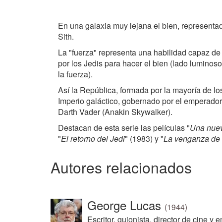
En una galaxia muy lejana el bien, representado
Sith.
La "fuerza" representa una habilidad capaz de 
por los Jedis para hacer el bien (lado luminoso 
la fuerza).
Así la República, formada por la mayoría de los
Imperio galáctico, gobernado por el emperador 
Darth Vader (Anakin Skywalker).
Destacan de esta serie las películas "
Una nue
"
El retorno del Jedi
" (1983) y "
La venganza de 
Autores relacionados
George Lucas
(1944)
Escritor, guionista, director de cine y