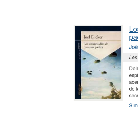
Lo
pa
Joë
Les 
Del
espi
acer
de l
secr
Simi