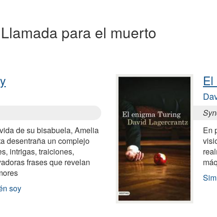
 a Llamada para el muerto
oy
El
Dav
Synd
 vida de su bisabuela, Amelia
En p
ta desentraña un complejo
vis
 intrigas, traiciones,
rea
vadoras frases que revelan
máq
mores
Sim
én soy