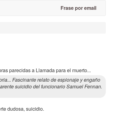
Frase por email
bras parecidas a Llamada para el muerto...
a... Fascinante relato de espionaje y engaño
parente suicidio del funcionario Samuel Fennan.
erte dudosa, suicidio.