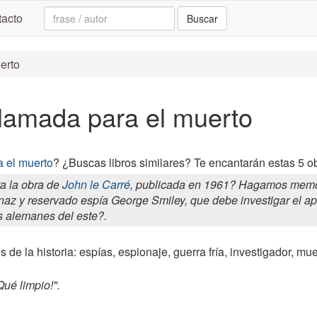
Search:
acto
Buscar
erto
Llamada para el muerto
 el muerto
? ¿Buscas libros similares? Te encantarán estas 5 o
a la obra de
John le Carré
, publicada en 1961? Hagamos memori
enaz y reservado espía George Smiley, que debe investigar el a
s alemanes del este?.
 de la historia: espías, espionaje, guerra fría, investigador, mu
Qué limpio!".