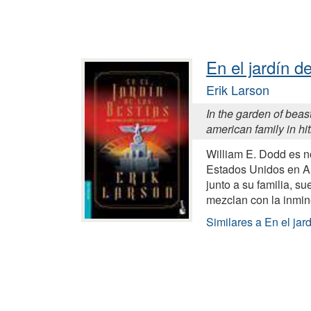
En el jardín d
Erik Larson
In the garden of beast
american family in hit
William E. Dodd es 
Estados Unidos en Al
junto a su familia, s
mezclan con la inmin
Similares a En el jard