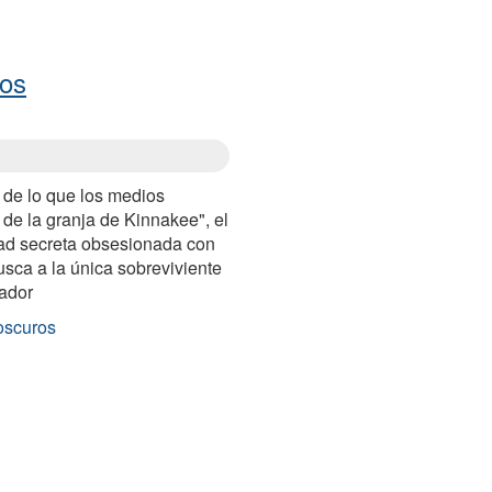
ros
 de lo que los medios
de la granja de Kinnakee", el
dad secreta obsesionada con
usca a la única sobreviviente
rador
oscuros