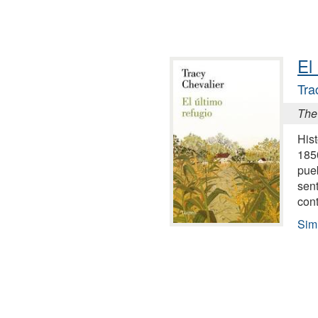
El
Tra
The
Hist
185
pue
sent
cont
Simi