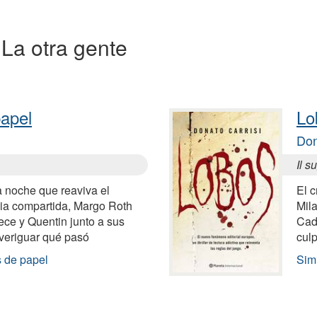
a La otra gente
apel
Lo
Don
Il s
 noche que reaviva el
El c
cia compartida, Margo Roth
Mil
ce y Quentin junto a sus
Cad
veriguar qué pasó
culp
s de papel
Sim