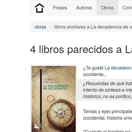
Frases
Autores
Obras
Cont
obras
libros similares a La decadencia de 
4 libros parecidos a 
¿Te gustó
La decadenci
occidente...
¿Recuérdas de qué trat
intento de síntesis e in
histórico, no es político
Temas y ejes principales
occidental, historia uni
"Cuando el hombre no si