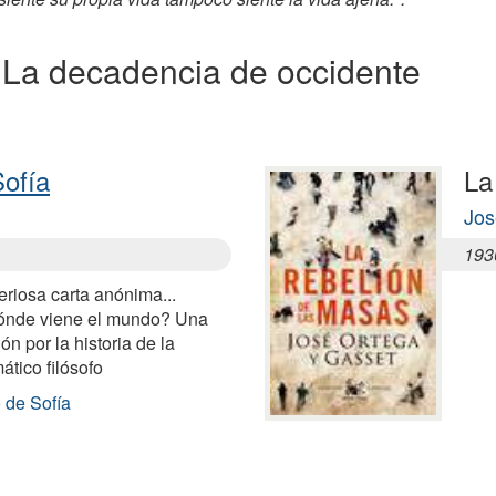
 a La decadencia de occidente
ofía
La
Jos
193
eriosa carta anónima...
ónde viene el mundo? Una
n por la historia de la
ático filósofo
 de Sofía