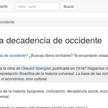
Search:
acto
Buscar
occidente
La decadencia de occidente
a de occidente
? ¿Buscas libros similares? Te encantarán esta
a la obra de
Oswald Spengler
, publicada en 1918? Hagamos me
terpretación filosófica de la historia universal. La base de las o
, ni económico, sino cultural.
 de la historia: burguesía, civilización, decadencia social, econo
versal.
ente su propia vida tampoco siente la vida ajena.".