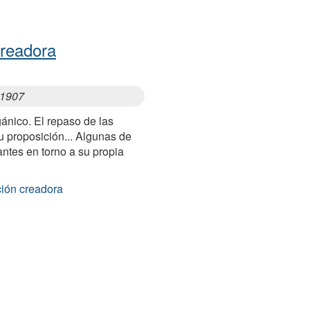
creadora
, 1907
gánico. El repaso de las
su proposición... Algunas de
ntes en torno a su propia
ción creadora