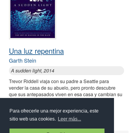
Una luz repentina
Garth Stein
A sudden light, 2014
Trevor Riddell viaja con su padre a Seattle para
vender la casa de su abuelo, pero pronto descubre
que sus antepasados viven en esa casa y cambian su
manera de ver las cosas
Similares a Una luz repentina
Para ofrecerle una mejor experiencia, este
sitio web usa cookies.
Leer más...