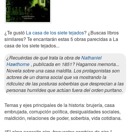
¿Te gustó
La casa de los siete tejados
? ¿Buscas libros
similares? Te encantarán estas 5 obras parecidas a La
casa de los siete tejados...
¿Recuérdas de qué trata la obra de
Nathaniel
Hawthorne
, publicada en 1851? Hagamos memoria...
Novela sobre una casa maldita. Los protagonistas son
actores de un drama social que va mostrando la
ridiculez de las posturas soberbias que desprecian a las
personas humildes que actúan fuera del orden puritano.
Temas y ejes principales de la historia: brujería, casa
embrujada, corrupción política, desigualdades sociales,
maldición, relaciones de poder, soberbia, vida cotidiana.
"El alma necesita aire, frecuentes cambios de aire.".