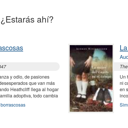
a ¿Estarás ahí?
ascosas
La
Aud
847
The 
anza y odio, de pasiones
Un 
 desesperados que van más
ni c
ando Heathcliff llega al hogar
en s
familia adoptiva, todo cambia
inco
 borrascosas
Simi