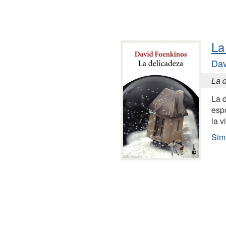
La
Dav
La 
La d
esp
la v
Sim