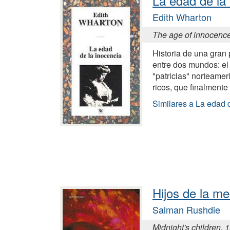
La edad de la
Edith Wharton
The age of innocenc
Historia de una gran p
entre dos mundos: el 
"patricias" norteamer
ricos, que finalment
Similares a La edad 
Hijos de la m
Salman Rushdie
Midnight's children, 