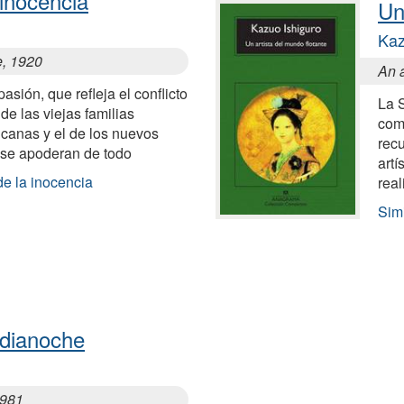
 inocencia
Un
Kaz
e, 1920
An a
asión, que refleja el conflicto
La 
de las viejas familias
com
icanas y el de los nuevos
recu
e se apoderan de todo
artí
de la inocencia
rea
Simi
edianoche
1981