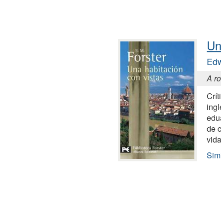
Un
Edw
A r
Crít
ingl
edu
de 
vid
Simi