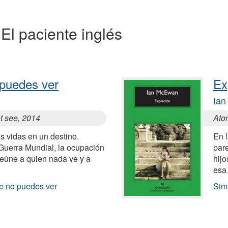
 El paciente inglés
 puedes ver
Ex
Ia
ot see, 2014
Ato
 vidas en un destino.
En l
Guerra Mundial, la ocupación
pare
eúne a quien nada ve y a
hijo
esa
ue no puedes ver
Sim