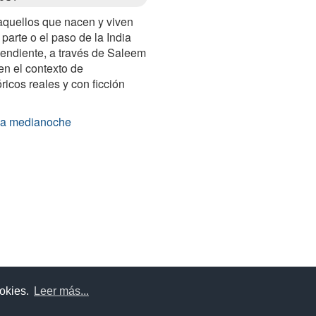
 aquellos que nacen y viven
arte o el paso de la India
pendiente, a través de Saleem
en el contexto de
ricos reales y con ficción
 la medianoche
uda
Aviso legal
Política de cookies
Política de privac
ookies.
Leer más...