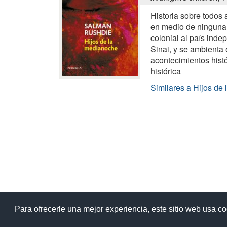
Historia sobre todos
en medio de ninguna p
colonial al país inde
Sinai, y se ambienta 
acontecimientos histó
histórica
Similares a Hijos de
Ay
Para ofrecerle una mejor experiencia, este sitio web usa c