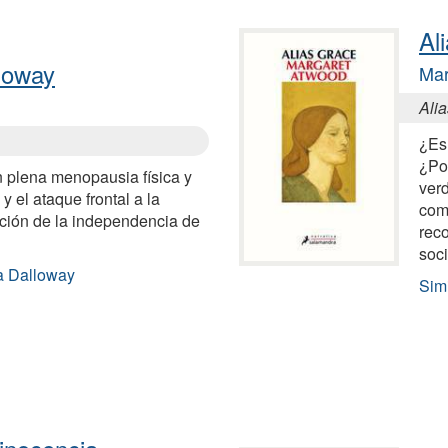
Al
loway
Mar
Ali
¿Es
¿Pod
 plena menopausia física y
ver
y el ataque frontal a la
com
cación de la independencia de
reco
soc
a Dalloway
Sim