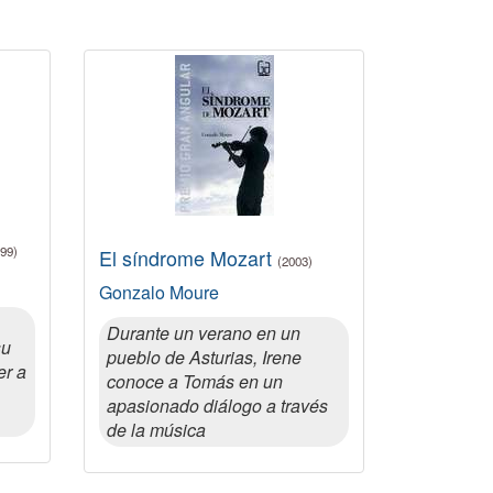
99)
El síndrome Mozart
(2003)
Gonzalo Moure
Durante un verano en un
su
pueblo de Asturias, Irene
er a
conoce a Tomás en un
apasionado diálogo a través
de la música